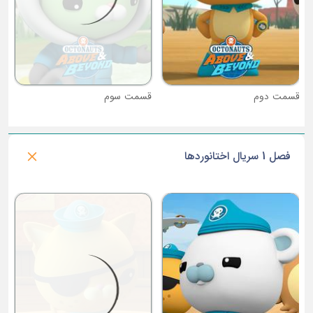
قسمت دوم
قسمت سوم
فصل 1 سریال اختانوردها
ق