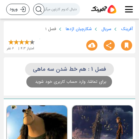
ورود
آفرینک
سریال
شکارچیان اژدها
فصل 1
امتیاز
4.3
6
نفر
فصل 1 : هم خط شدن سه ماهی
برای تماشا، وارد حساب کاربری خود شوید
ا