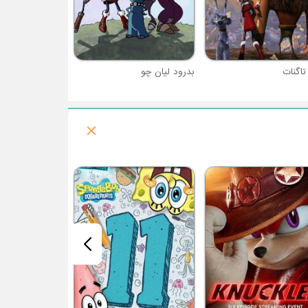
تاگنات
بدرود لیان چو