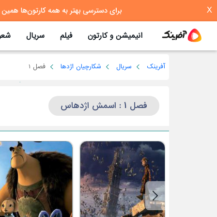
X
انیمیشن و کارتون
فیلم
سریال
شعر
آفرینک
سریال
شکارچیان اژدها
فصل 1
فصل 1 : اسمش اژدهاس