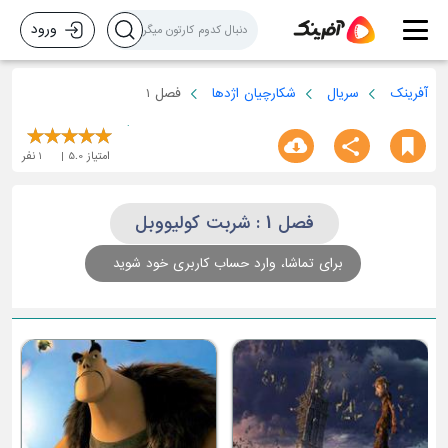
ورود
آفرینک
سریال
شکارچیان اژدها
فصل 1
امتیاز
5.0
1
نفر
فصل 1 : شربت کولیووبل
برای تماشا، وارد حساب کاربری خود شوید
ا