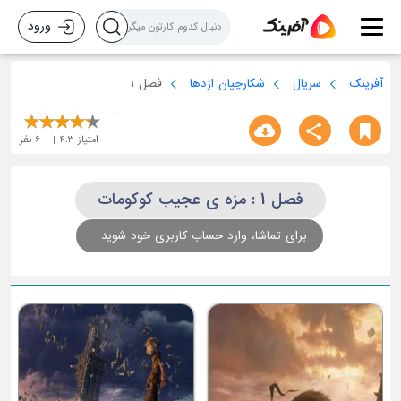
ورود
آفرینک
سریال
شکارچیان اژدها
فصل 1
امتیاز
4.3
6
نفر
فصل 1 : مزه ی عجیب کوکومات
برای تماشا، وارد حساب کاربری خود شوید
غرش کوچک در چمنزار