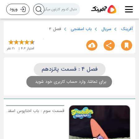
ورود
آفرینک
سریال
باب اسفنجی
فصل 4
امتیاز
4.6
21
نفر
فصل 4 : قسمت پانزدهم
برای تماشا، وارد حساب کاربری خود شوید
ق