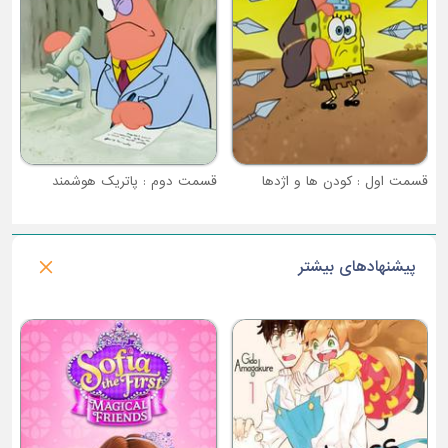
دها
قسمت دوم : پاتریک هوشمند
پیشنهادهای بیشتر
فصل 1 : همستر و گرتل