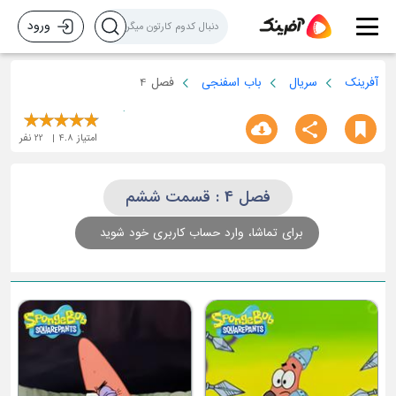
ورود
آفرینک
سریال
باب اسفنجی
فصل 4
امتیاز
4.8
22
نفر
فصل 4 : قسمت ششم
برای تماشا، وارد حساب کاربری خود شوید