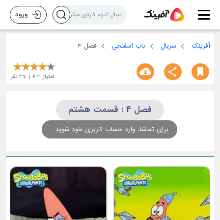
ورود
آفرینک
سریال
باب اسفنجی
فصل 4
امتیاز
4.3
37
نفر
فصل 4 : قسمت هشتم
برای تماشا، وارد حساب کاربری خود شوید