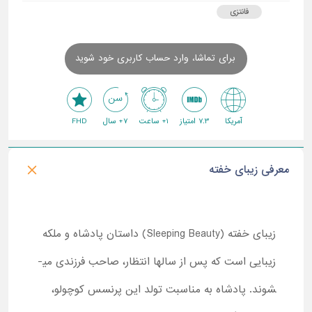
فانتزی
برای تماشا، وارد حساب کاربری خود شوید
آمریکا
7.3 امتیاز
1+ ساعت
7+ سال
FHD
معرفی زیبای خفته
زیبای خفته (
Sleeping Beauty
) داستان پادشاه و ملکه
زیبایی است که پس از سال­ها انتظار، صاحب فرزندی می­
شوند. پادشاه به مناسبت تولد این پرنسس کوچولو،