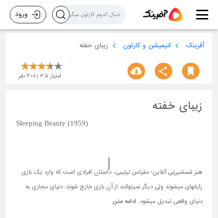
ورود
آفرینک
انیمیشن و کارتون
زیبای خفته
امتیاز
3.5
308
نفر
زیبای خفته
Sleeping Beauty (1959)
هنر شمشیرزنی آنلاین؛ مقیاس ترتیبی، داستان افرادی است که وارد یک بازی
رایانه­ای می­شوند ولی دیگر نمی­توانند از آن بازی خارج شوند. دنیای مجازی به
دنیای واقعی تبدیل می­شود.
ادامه متن