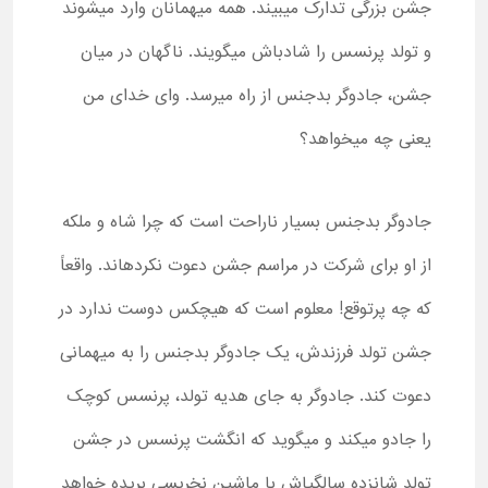
جشن بزرگی تدارک می­بیند. همه میهمانان وارد می­شوند
و تولد پرنسس را شادباش می­گویند. ناگهان در میان
جشن، جادوگر بدجنس از راه می­رسد. وای خدای من
یعنی چه می­خواهد؟
جادوگر بدجنس بسیار ناراحت است که چرا شاه و ملکه
از او برای شرکت در مراسم جشن دعوت نکرده­اند. واقعاً
که چه پرتوقع! معلوم است که هیچکس دوست ندارد در
جشن تولد فرزندش، یک جادوگر بدجنس را به میهمانی
دعوت کند. جادوگر به جای هدیه تولد، پرنسس کوچک
را جادو می­کند و می­گوید که انگشت پرنسس در جشن
تولد شانزده سالگی­اش با ماشین نخریسی بریده خواهد