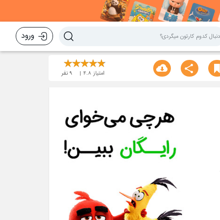
ورود
امتیاز
4.8
9
نفر