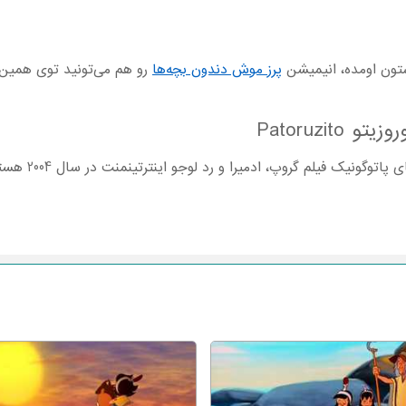
شتون اومده، انیمیشن
پرز موش دندون بچه‌ها
رو هم می‌تونید توی همین س
Patoruzi
ونیک فیلم گروپ، ادمیرا و رد لوجو اینترتینمنت در سال 2004 هستش.