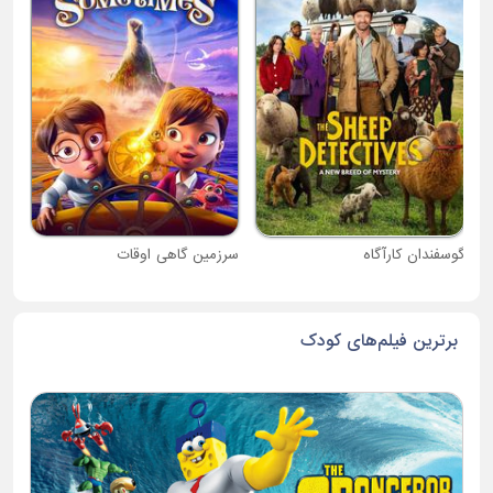
دبی
گوسفندان کارآگاه
سرزمین گاهی اوقات
برترین فیلم‌های کودک