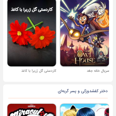
جام
سریال خانه جغد
کاردستی گل ژربرا با کاغذ
دختر کفشدوزکی و پسر گربه‌ای