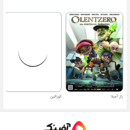
د
راز آمیلا
کورالین