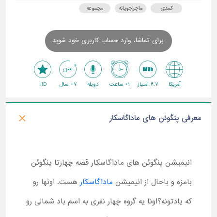
کمدی
ماجراجویانه
مجموعه
برای تماشا، وارد حساب کاربری خود شوید
آمریکا
6.7 امتیاز
1+ ساعت
دوبله
7+ سال
HD
معرفی پنگوئن های ماداگاسکار
انیمیشن پنگوئن های ماداگاسکار قصه چهارتا پنگوئن
بامزه و باحال از انیمیشن
ماداگاسکار
هست. اونها رو
که یادتونه؟اونا یه گروه چهار نفری به اسم باد شمالی رو