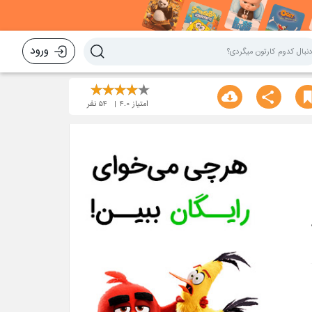
ورود
امتیاز
4.0
54
نفر