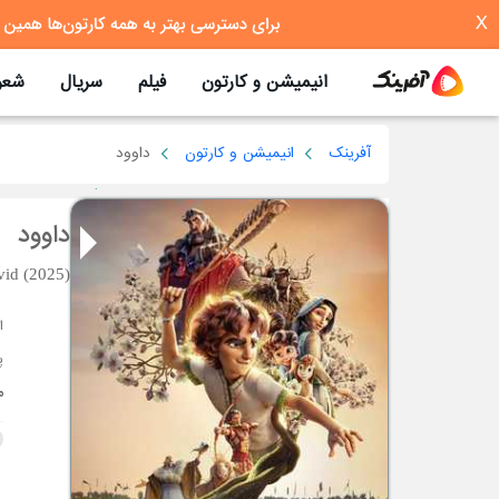
X
انیمیشن و کارتون
فیلم
سریال
شعر
آفرینک
انیمیشن و کارتون
داوود
داوود
id (2025)
پ
م