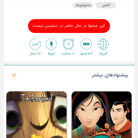
اکشن
ماجراجویانه
این محتوا در حال حاضر در دسترس نیست
آمریکا
5.4 امتیاز
1+ ساعت
دوبله
12+ سال
پیشنهادهای بیشتر
اولترامن : خیزش