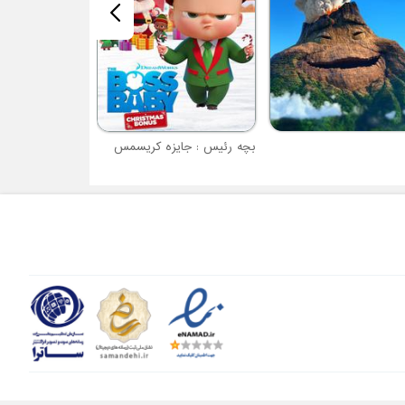
بچه رئیس : جایزه کریسمس