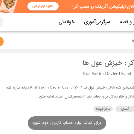
 و قصه
سرگرمی‌آموزی
خواندنی
ا
کر : خیزش غول ها
Kral Sakir : Devler Uyandi
انیمیشن شاه شاکر : خیزش غول ها Kral Sakir : Devler Uyandi 2024 درباره مبارزه شاه
اکر و خانواده‌اش برای نجات دنیا از تسخیر‌شدن است.
ادامه متن
کمدی
ماجراجویانه
برای تماشا، وارد حساب کاربری خود شوید