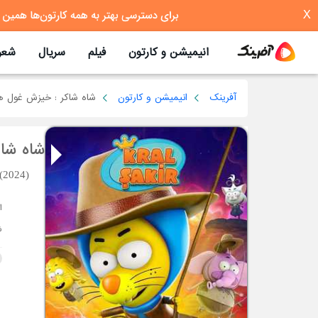
X
انیمیشن و کارتون
فیلم
سریال
شعر
آفرینک
انیمیشن و کارتون
شاه شاکر : خیزش غول ه
شاه شا
 (2024)
ش