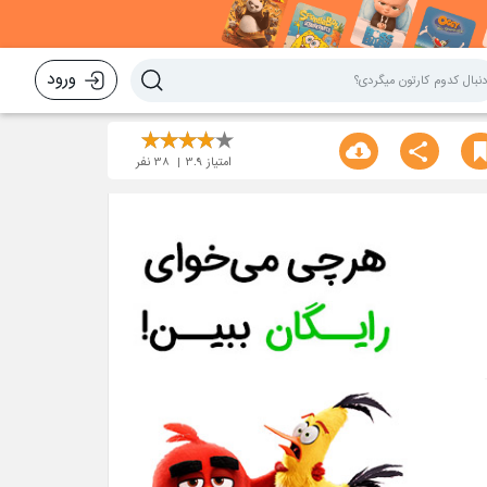
ورود
امتیاز
3.9
38
نفر