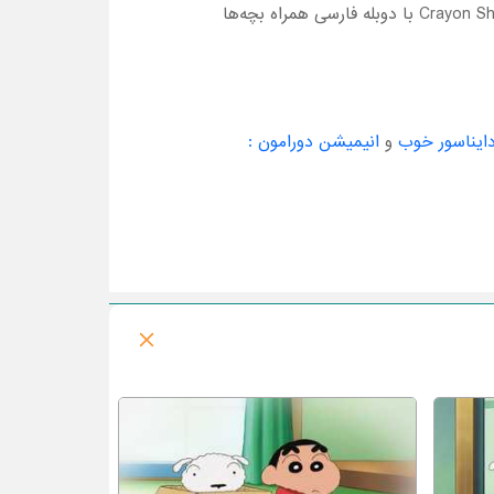
اگر به دنبال یک کارتون سرگرم‌کنندۀ خانوادگی هستید، دانلود و تماشا انیمیشن Crayon Shin-chan : Ora's Dinosaur Diary با دوبله فارسی همراه بچه‌ها
ایناسور خوب
و
انیمیشن دورامون :