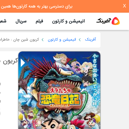
X
انیمیشن و کارتون
فیلم
سریال
شعر
آفرینک
انیمیشن و کارتون
کریون شین چان : خاطرات 
کریون ش
Diary ما
ا