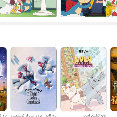
لولو کرگدن است
بره ناقلا : پرواز قبل از کریسمس
بره ن