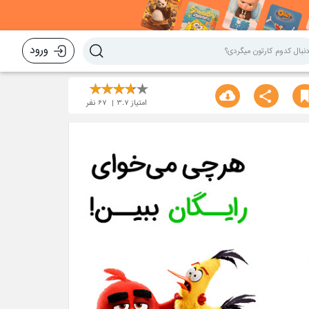
ورود
امتیاز
3.7
67
نفر