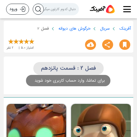
ورود
آفرینک
سریال
خرگوش های دیوانه
فصل 2
امتیاز
5.0
2
نفر
فصل 2 : قسمت پانزدهم
برای تماشا، وارد حساب کاربری خود شوید
ق