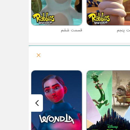
 پنجم
قسمت ششم
فصل 1 : اختانوردها