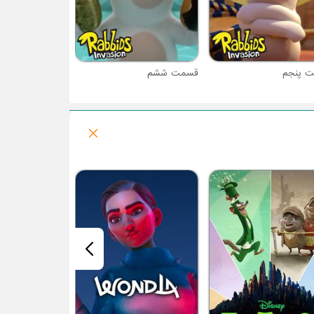
 پنجم
قسمت ششم
فصل 1 : اختانوردها