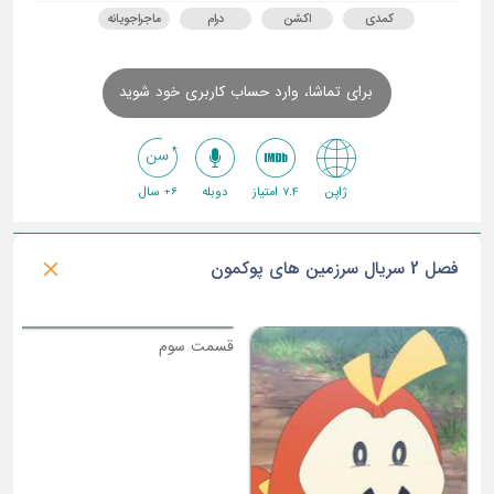
کمدی
اکشن
درام
ماجراجویانه
برای تماشا، وارد حساب کاربری خود شوید
ژاپن
7.4 امتیاز
دوبله
6+ سال
فصل 2 سریال سرزمین های پوکمون
ق