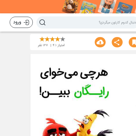
ورود
امتیاز
4.1
167
نفر