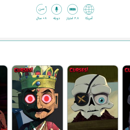
آمریکا
6.8 امتیاز
دوبله
8+ سال