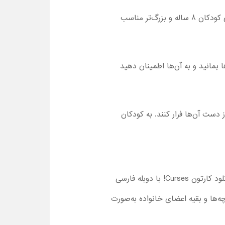
روند سریع داستان و خطرات موجود در ماموریت کاراکترهای اصلی باعث شده که تماشا سریال !Curses برای کودکان 8 ساله و بزرگ‌تر مناسب
مانید و به آن‌ها اطمینان دهید
دست آن‌ها فرار کنند. به کودکان
در آفرینک امکان تماشا سریال کامل نفرین! 2023 با دوبله فارسی کامل وجود دارد. علاوه‌بر تماشا آنلاین، امکان دانلود کارتون Curses! با دوبله فارسی
ه‌ها و بقیه اعضای خانواده به‌صورت