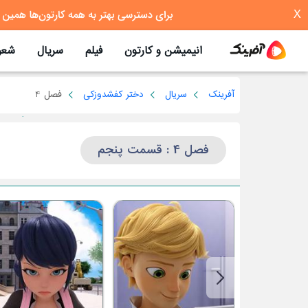
X
انیمیشن و کارتون
فیلم
سریال
شعر
آفرینک
سریال
دختر کفشدوزکی
فصل 4
فصل 4 : قسمت پنجم