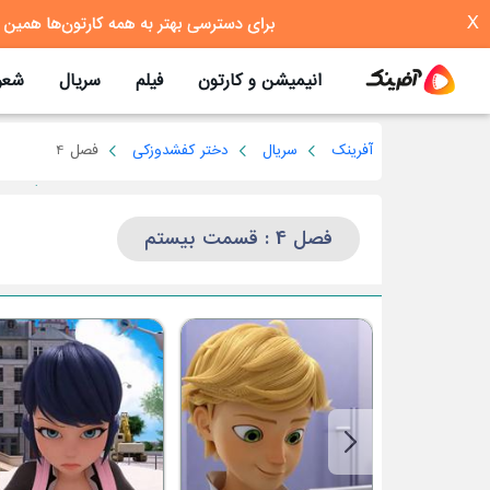
X
انیمیشن و کارتون
فیلم
سریال
شعر
آفرینک
سریال
دختر کفشدوزکی
فصل 4
فصل 4 : قسمت بیستم