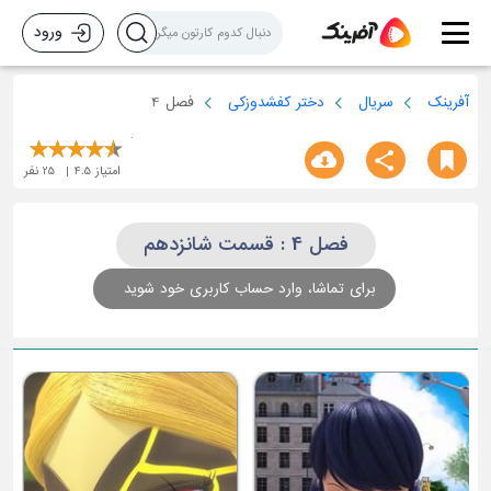
ورود
آفرینک
سریال
دختر کفشدوزکی
فصل 4
امتیاز
4.5
25
نفر
فصل 4 : قسمت شانزدهم
برای تماشا، وارد حساب کاربری خود شوید
ق