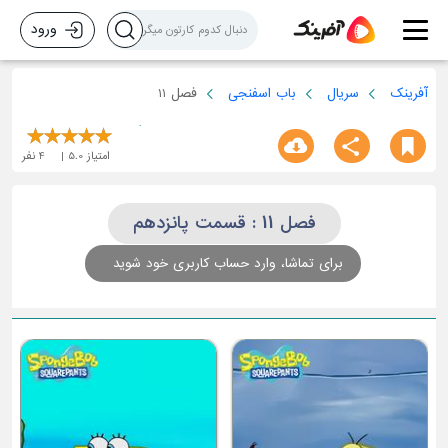
ورود
آفرینک
سریال
باب اسفنجی
فصل 11
امتیاز
5.0
4
نفر
فصل 11 : قسمت پانزدهم
برای تماشا، وارد حساب کاربری خود شوید
ق