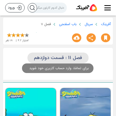
ورود
آفرینک
سریال
باب اسفنجی
فصل 11
امتیاز
4.2
18
نفر
فصل 11 : قسمت دوازدهم
برای تماشا، وارد حساب کاربری خود شوید
قسمت سوم : بازگشت اسپا