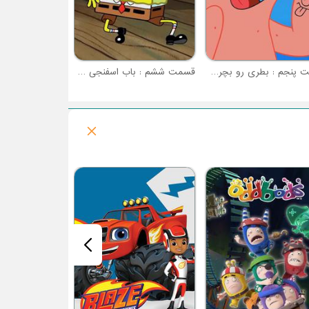
قسمت پنجم : بطری رو بچرخون
قسمت ششم : باب اسفنجی در سوپ
فصل 2 : پری را بگیر!