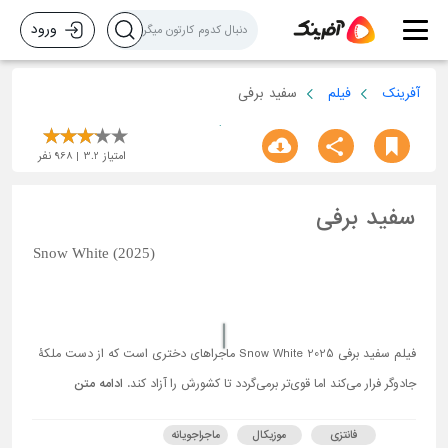
ورود
آفرینک
فیلم
سفید برفی
امتیاز
3.2
968
نفر
سفید برفی
Snow White (2025)
فیلم سفید برفی Snow White 2025 ماجراهای دختری است که از دست ملکۀ
جادوگر فرار می‌کند اما قوی‌تر برمی‌گردد تا کشورش را آزاد کند.
ادامه متن
فانتزی
موزیکال
ماجراجویانه