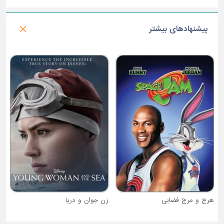
پیشنهادهای بیشتر
جنگل جینگل : یک سفر کریس
زن جوان و دریا