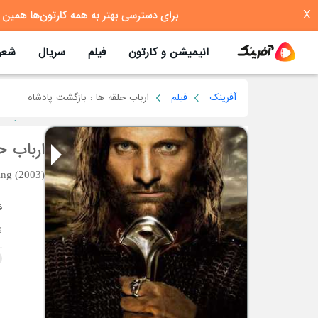
X
انیمیشن و کارتون
فیلم
سریال
شعر
آفرینک
فیلم
ارباب حلقه ها : بازگشت پادشاه
ارباب ح
ing (2003)
King آخ