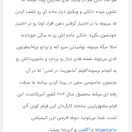
شراکت دارن سر در بیاره. کُدی مدارکی پیدا می­کنه که
نشون می­ده دانکن و ویکتور دیاز ماده­ ای رو کشف کردن
که می­تونه با در اختیار گرفتن ذهن افراد اونا رو در اختیار
خودشون بگیره. دانکن ماده اش رو به سگی خورانده،
حالا سگه می­تونه نوشیدنی سرو کنه و پیانو بزنه!بنظرتون
کدی می‌تونه نقشه های دیاز رو برداره و ماموریت‌اش رو
به انجام برسونه؟فیلم "ماموریت در لندن" که در آن
نوجوون جاسوسی سعی در پیدا کردن برنامه­ به سرقت
رفته­ ای میکنه محصول سال 2002 کشور آمریکاست. این
فیلم مشهورترین ساخته کارگردان این فیلم کوین آلن
است. شما می‌تونید دوبله فارسی این انیمیشن
ماجراجویانه
و
اکشن
رو این‌جا ببینید.