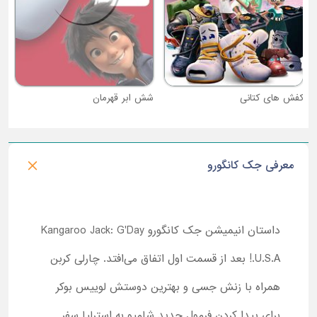
کفش های کتانی
شش ابر قهرمان
معرفی جک کانگورو
داستان انیمیشن جک کانگورو Kangaroo Jack: G'Day
U.S.A.! بعد از قسمت اول اتفاق می‌افتد. چارلی کربن
همراه با زنش جسی و بهترین دوستش لوییس بوکر
برای پیدا کردن فرمول جدید شامپو به استرلیا سفر