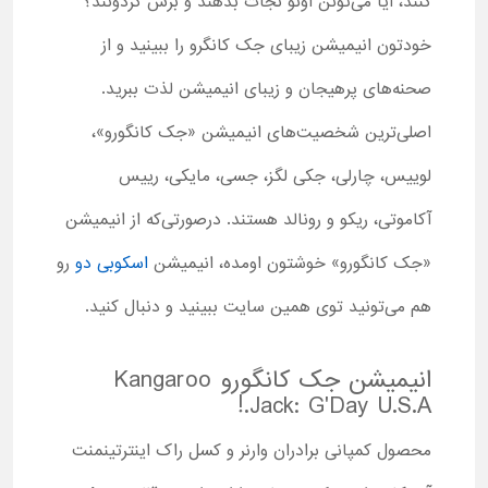
کنند، آیا می‌تونن اونو نجات بدهند و برش گردونند؟
خودتون انیمیشن زیبای جک کانگرو را ببینید و از
صحنه‌های پرهیجان و زیبای انیمیشن لذت ببرید.
اصلی‌ترین شخصیت‌های انیمیشن «جک کانگورو»،
لوییس، چارلی، جکی لگز، جسی، مایکی، رییس
آکاموتی، ریکو و رونالد هستند. درصورتی‌که از انیمیشن
«جک کانگورو» خوشتون اومده، انیمیشن
اسکوبی دو
رو
هم می‌تونید توی همین سایت ببینید و دنبال کنید.
انیمیشن جک کانگورو Kangaroo
Jack: G'Day U.S.A.!
محصول کمپانی برادران وارنر و کسل راک اینترتینمنت