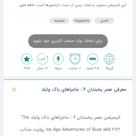
این انیمیشن محبوب و نجات زمین از دست دایناسورها است.
ادامه متن
کمدی
ماجراجویانه
مجموعه
برای تماشا، وارد حساب کاربری خود شوید
آمریکا
4.5 امتیاز
1+ ساعت
دوبله
6+ سال
FHD
معرفی عصر یخبندان 6 : ماجراهای باک وایلد
انیمیشن عصر یخبندان 6 : ماجراهای باک وایلد The
Ice Age Adventures of Buck wild 2022 روایت جذاب