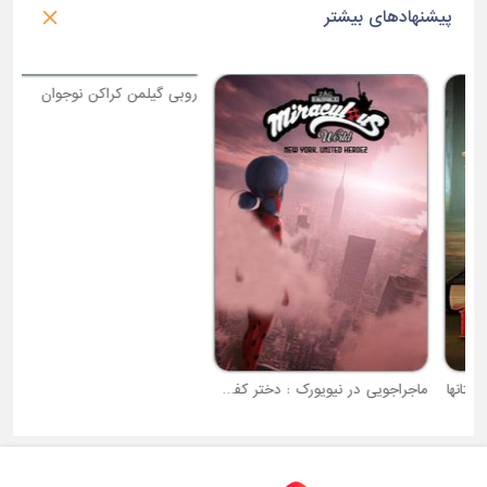
پیشنهادهای بیشتر
پ
ماجراجویی در نیویورک : دختر کفشدوزکی و قهرمانان متحد
روبی گیلمن کراکن نوجوان