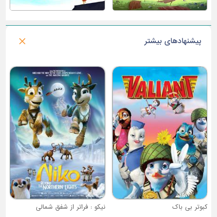
پیشنهادهای بیشتر
گ
کبوتر بی باک
نیکو : فراتر از شفق شمالی