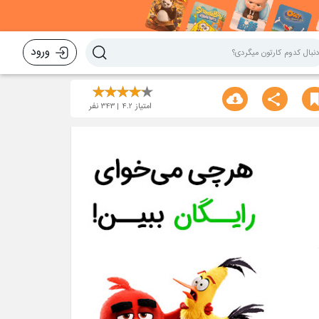
ورود
امتیاز
4.2
343
نفر