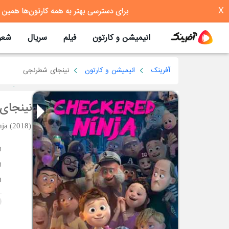
X
انیمیشن و کارتون
فیلم
سریال
شعر
آفرینک
انیمیشن و کارتون
نینجای شطرنجی
نینجای
ja (2018)
ا
ا