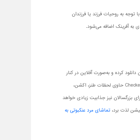
ا توجه به روحیات فرزند یا فرزندان
انلود کرده و به‌صورت آفلاین در کنار
کودکان خود ببینید. علاوه بر این، امکان پخش آنلاین این انیمیشن نیز در آفرینک وجود دارد. انیمیشن Checkered Ninja حاوی لحظات طنز، اکشن،
برای بزرگسالان نیز جذابیت زیادی خواهد
میشن لذت برد،
تماشای مرد عنکبوتی به