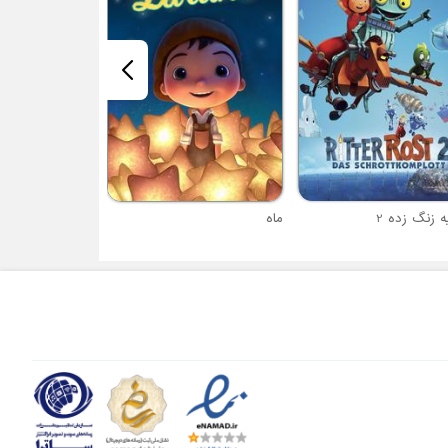
موش سرآشپز
ه زنگ زده 2
ماه