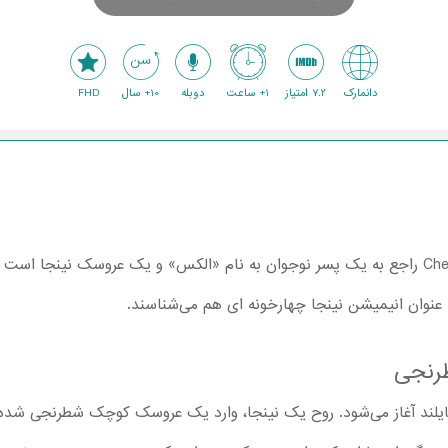
دانمارک
7.2 امتیاز
1+ ساعت
دوبله
10+ سال
FHD
انیمیشن نینجای شطرنجی Checkered Ninja راجع به یک پسر نوجوان به نام «الکس» و یک عروسک 
ا عنوان انیمیشن نینجا چهارخونه ای هم می‌شناسند.
رنجی
ن انیمیشن نینجای شطرنجی 1 از تایلند آغاز می‌شود. روح یک نینجا، وارد یک عروسک کوچک 