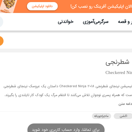
 و قصه
سرگرمی‌آموزی
خواندنی
 شطرنجی
Checkered Nin
انیمیشن نینجای شطرنجی Checkered Ninja 2018 داستان یک عروسک نینجای شطرنجی
ست که همراه پسری نوجوان تلاش می‌کنند تا انتقام مرگ یک کودک کار تایلندی را بگیرند.
دامه متن
اکشن
ماجراجویانه
برای تماشا، وارد حساب کاربری خود شوید