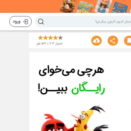
ورود
امتیاز
4.3
522
نفر