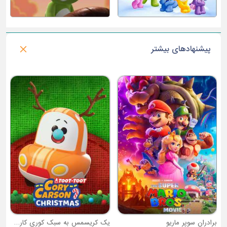
پیشنهادهای بیشتر
س
برادران سوپر ماریو
یک کریسمس به سبک کوری کارسون!