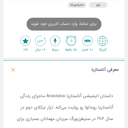
درام
ماجراجویانه
برای تماشا، وارد حساب کاربری خود شوید
آمریکا
7.1 امتیاز
58 دقیقه
دوبله
7+ سال
HD
معرفی آناستازیا
داستان انیمیشن آناستازیا Anastasia ماجرای زندگی
آناستازیا رومانوا رو روایت می‌کنه. تزار نیکلای دوم در
سال 1916 در سنپطرزبورگ میزبان مهمانان بسیاری برای