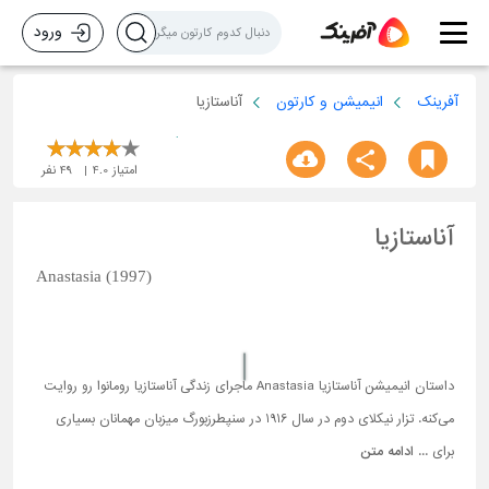
ورود
آفرینک
انیمیشن و کارتون
آناستازیا
امتیاز
4.0
49
نفر
آناستازیا
Anastasia (1997)
داستان انیمیشن آناستازیا Anastasia ماجرای زندگی آناستازیا رومانوا رو روایت
می‌کنه. تزار نیکلای دوم در سال 1916 در سنپطرزبورگ میزبان مهمانان بسیاری
برای ...
ادامه متن