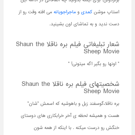
برگردونن. برای اینکه بدونید چه اتفاقاتی در ادامه این
استاپ موشن
کمدی
و
ماجراجویانه
می افته وقت رو از
دست ندید و به تماشای اون بشینید.
شعار تبلیغاتی فیلم بره ناقلا Shaun the
Sheep Movie
" اونها رو بگیر اگه میتونی! "
شخصیتهای فیلم بره ناقلا Shaun the
Sheep Movie
بره ناقلا،گوسفند زبل و باهوشیه که اسمش "شان"
هست و همیشه لحظه ی آخر خرابکاری های دوستای
خنگش رو درست میکنه . با اینکه از همه شون