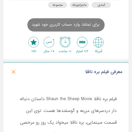
کمدی
ماجراجویانه
مجموعه
برای تماشا، وارد حساب کاربری خود شوید
آمریکا
7.4 امتیاز
1+ ساعت
7+ سال
HD
معرفی فیلم بره ناقلا
فیلم بره ناقلا Shaun the Sheep Movie داستان دنباله
دار دردسرهای مزرعه و گوسفندها هست. توی این
قسمت سینمایی، بره ناقلا میخواد یک روز رو مرخصی