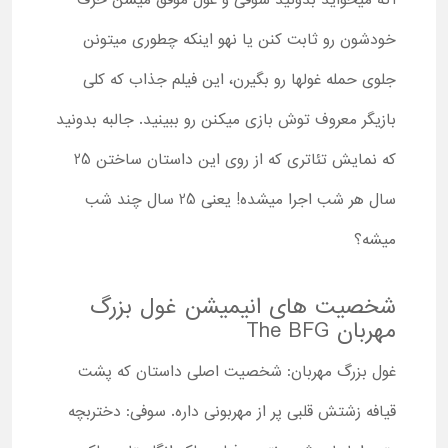
اگه میخواید بدونید سوفی و غول موفق میشن حرف
خودشون رو ثابت کنن یا نهو اینکه چطوری میتونن
جلوی حمله غولها رو بگیرن، این فیلم جذاب که کلی
بازیگر معروف توش بازی میکنن رو ببینید. جالبه بدونید
که نمایش تئاتری که از روی این داستان ساختن 25
سال هر شب اجرا میشده! یعنی 25 سال چند شب
میشه؟
شخصیت های انیمیشن غول بزرگ
مهربان The BFG
غول بزرگ مهربان: شخصیت اصلی داستان که پشت
قیافه زشتش قلبی پر از مهربونی داره. سوفی: دختربچه