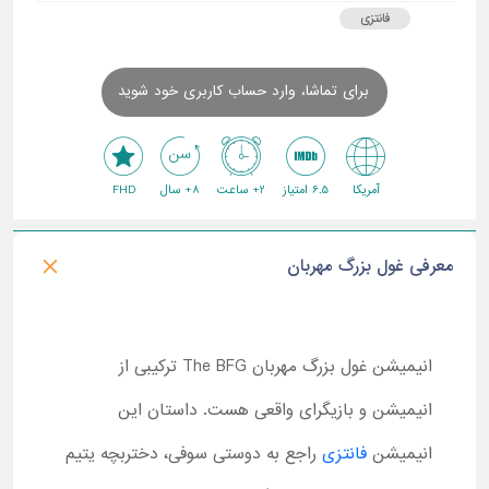
فانتزی
برای تماشا، وارد حساب کاربری خود شوید
آمریکا
6.5 امتیاز
2+ ساعت
8+ سال
FHD
معرفی غول بزرگ مهربان
انیمیشن غول بزرگ مهربان The BFG ترکیبی از
انیمیشن و بازیگرای واقعی هست. داستان این
انیمیشن
فانتزی
راجع به دوستی سوفی، دختربچه یتیم