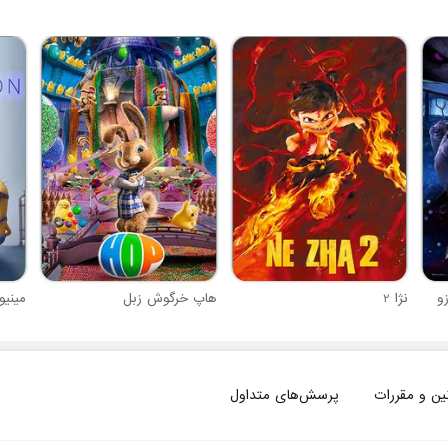
و
نژا 2
هاپ خرگوش زبل
مینیو
ین و مقررات
پرسش‌های متداول