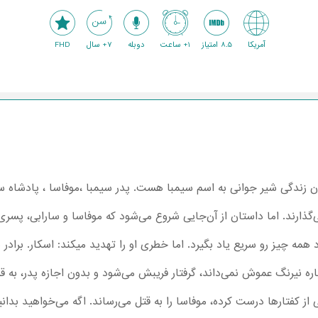
آمریکا
8.5 امتیاز
1+ ساعت
دوبله
7+ سال
FHD
شیر شاه The Lion King داستان زندگی شیر جوانی به اسم سیمبا هست. پدر سیمبا ،موفاسا ،
ذارند. اما داستان از آن‌جایی شروع می‌شود که موفاسا و سارابی، پسری ب
مه چیز رو سریع یاد بگیرد. اما خطری او را تهدید میکند: اسکار. برادر 
اره نیرنگ عمو‌ش نمی‌داند، گرفتار فریبش می‌شود و بدون اجازه پدر، ب
ی از کفتارها درست کرده، موفاسا را به قتل می‌رساند. اگه می‌خواهید بدا