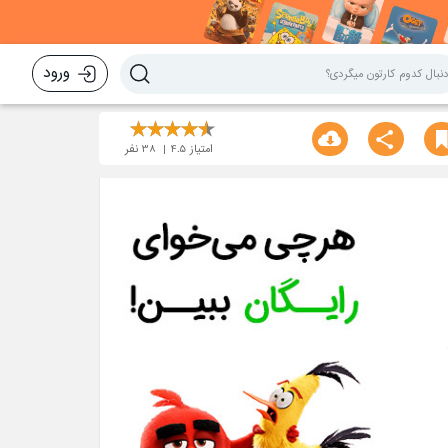
ورود
امتیاز
4.5
38
نفر