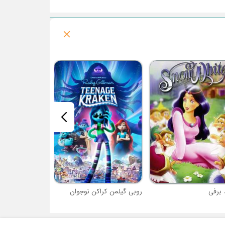
زندگی من به عنو
 برفی
روبی گیلمن کراکن نوجوان