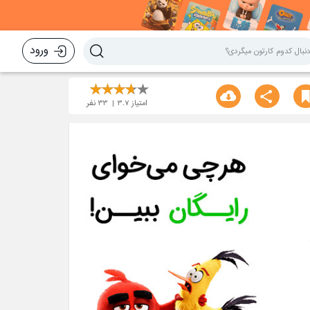
ورود
امتیاز
3.7
33
نفر