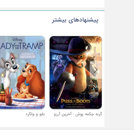
پیشنهادهای بیشتر
گربه چکمه پوش : آخرین آرزو
بانو و ولگرد