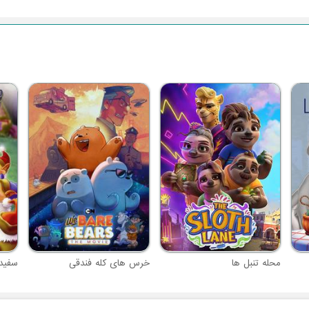
محله تنبل ها
خرس های کله فندقی
سفید