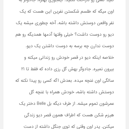
کنید کسی رو ناراحت نکنید. اینجوری بهتره. جادوگر به
اون میگه که طلسم شکستن نفرین این هست که یک
نفر واقعن دوستش داشته باشه. آخه چطوری میشه یک
دیو رو دوست داشت؟ خیلی وقتها آدمها همدیگه رو هم
دوست ندارن چه برسه به دوست داشتن یک دیو.
خلاصه اینکه دیو در قصر خودش رو زندانی میکنه و
بیرون نمیره. جادوگر بهش گل رزی داده که فقط تا 21
سالگی اون غنچه میده. بعدش اگه کسی رو پیدا نکنه که
دوستش داشته باشه، خودش همراه با غنچه گل
عمرشون تموم میشه. از طرف دیگه بل Belle دختر یک
هیزم شکن هست که اطراف همون قصر دیو زندگی
میکنن. پدر اون وقتی که توی جنگل داشته از دست