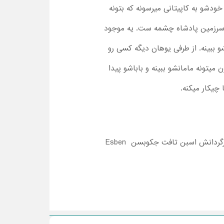
 خودشو به کاپیتانی میرسونه که بتونه
ر سرزمین پادشاه چشمه ست. یه موجود
و ببینه. از طرفی یوهان دیگه کسی رو
میتونه مامانشو ببینه و باباشو پیدا
چیکار میکنه.
است. محصول مشترک دوکشور سوئد و دانمارککارگردانش اسبن تافت جکوبسن Esben