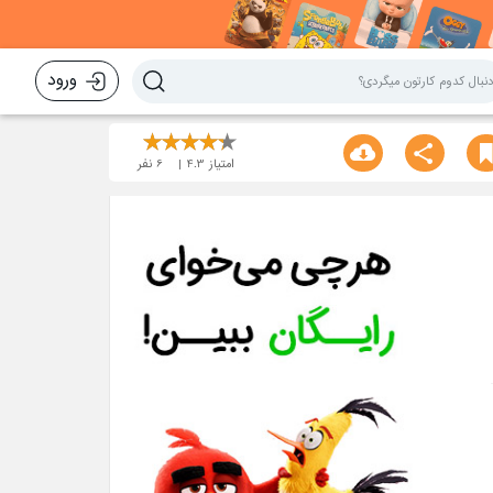
ورود
امتیاز
4.3
6
نفر