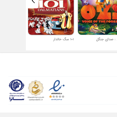
 : صدای جنگل
101 سگ خالدار