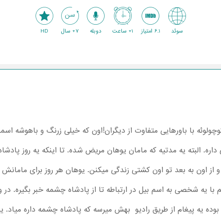
سوئد
6.1 امتیاز
1+ ساعت
دوبله
7+ سال
HD
کوچولوئه با باورهایی متفاوت از دیگران!اون که خیلی زرنگ و باهوشه اس
ه. البته یه مدتیه که مامان یوهان مریض شده. تا اینکه یه روز پادشا
و از اون به بعد تو اون کشتی زندگی میکنن. یوهان هر روز برای مامانش 
نم با یه شخصی به اسم بیل در ارتباطه تا از پادشاه چشمه خبر بگیره. د
بوده یه پیغام از طریق رادیو بهش میرسه که پادشاه چشمه داره میاد. ی