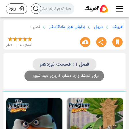
ورود
آفرینک
سریال
پنگوئن های ماداگاسکار
فصل 1
امتیاز
5.0
2
نفر
فصل 1 : قسمت نوزدهم
برای تماشا، وارد حساب کاربری خود شوید
ق