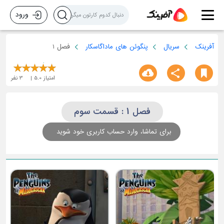
ورود
آفرینک
سریال
پنگوئن های ماداگاسکار
فصل 1
امتیاز
5.0
3
نفر
فصل 1 : قسمت سوم
برای تماشا، وارد حساب کاربری خود شوید
ق