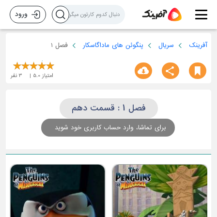
ورود
آفرینک
سریال
پنگوئن های ماداگاسکار
فصل 1
امتیاز
5.0
3
نفر
فصل 1 : قسمت دهم
برای تماشا، وارد حساب کاربری خود شوید
ق