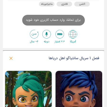
اکشن
فانتزی
ماجراجویانه
برای تماشا، وارد حساب کاربری خود شوید
آمریکا
6.6 امتیاز
دوبله
4+ سال
فصل 1 سریال سانتیاگو اهل دریاها
ق